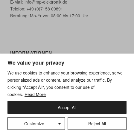
E-Mail:
info@mp-elektronik.de
Telefon:
+49 (0)7158 69891
Beratung: Mo-Fr von 08:00 bis 17:00 Uhr
INFORMATIONEN
We value your privacy
Impressum
Datenschutz
We use cookies to enhance your browsing experience, serve
Kontakt
personalized ads or content, and analyze our traffic. By
clicking "Accept All", you consent to our use of
cookies.
Read More
Accept All
© Copyright 2026 | MP-ELEKTRONIK GmbH, Albstraße 13, D-73765
Neuhausen
Customize
Reject All
Impressum
Datenschutz